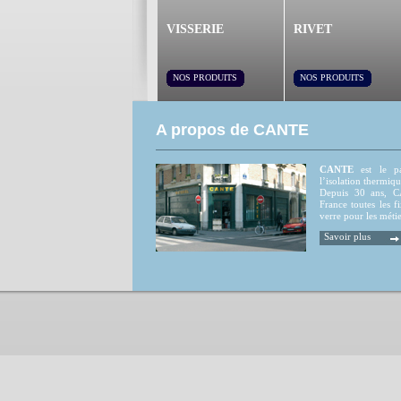
VISSERIE
RIVET
NOS PRODUITS
NOS PRODUITS
A propos de CANTE
CANTE
est le par
l’isolation thermiqu
Depuis 30 ans, CA
France toutes les fi
verre pour les métie
Savoir plus