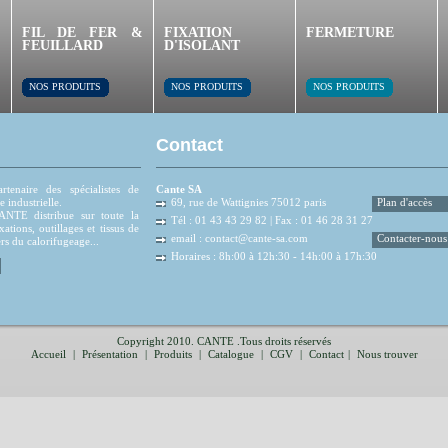
FIL DE FER &
FIXATION
FERMETURE
FEUILLARD
D'ISOLANT
NOS PRODUITS
NOS PRODUITS
NOS PRODUITS
Contact
tenaire des spécialistes de
Cante SA
e industrielle.
69, rue de Wattignies 75012 paris
Plan d'accès
NTE distribue sur toute la
Tél : 01 43 43 29 82 | Fax : 01 46 28 31 27
xations, outillages et tissus de
email :
contact@cante-sa.com
Contacter-nous
rs du calorifugeage...
Horaires : 8h:00 à 12h:30 - 14h:00 à 17h:30
Copyright 2010. CANTE .Tous droits réservés
Accueil
|
Présentation
|
Produits
|
Catalogue
|
CGV
|
Contact
|
Nous trouver