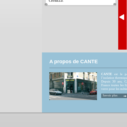
CISAILLE
A propos de CANTE
CANTE
est le par
l’isolation thermiqu
Depuis 30 ans, CA
France toutes les fi
verre pour les métie
Savoir plus