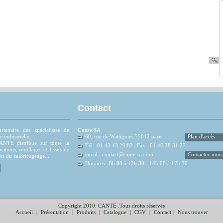
Contact
tenaire des spécialistes de
Cante SA
e industrielle.
69, rue de Wattignies 75012 paris
Plan d'accès
NTE distribue sur toute la
Tél : 01 43 43 29 82 | Fax : 01 46 28 31 27
xations, outillages et tissus de
email :
contact@cante-sa.com
Contacter-nous
rs du calorifugeage...
Horaires : 8h:00 à 12h:30 - 14h:00 à 17h:30
Copyright 2010. CANTE .Tous droits réservés
Accueil
|
Présentation
|
Produits
|
Catalogue
|
CGV
|
Contact
|
Nous trouver