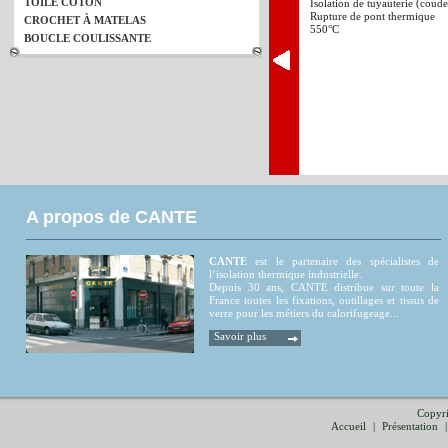
TOILE COTON
Isolation de tuyauterie (coude/
Rupture de pont thermique
CROCHET À MATELAS
550°C
BOUCLE COULISSANTE
A propos de CANTE
CANTE
est le partenaire des spécialistes de
l’isolation thermique industrielle.
Depuis 30 ans, CANTE distribue sur toute la
France toutes les fixations, outillages et tissus de
verre pour les métiers du calorifugeage...
Savoir plus
Copyri
Accueil
|
Présentation