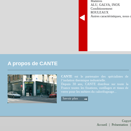
Matières
ALU, GALVA, INOX
Conditionement
ROULEAUX
Autres caractéristiques, nous 
A propos de CANTE
CANTE
est le partenaire des spécialistes de
l’isolation thermique industrielle.
Depuis 30 ans, CANTE distribue sur toute la
France toutes les fixations, outillages et tissus de
verre pour les métiers du calorifugeage...
Savoir plus
Copyri
Accueil
|
Présentation