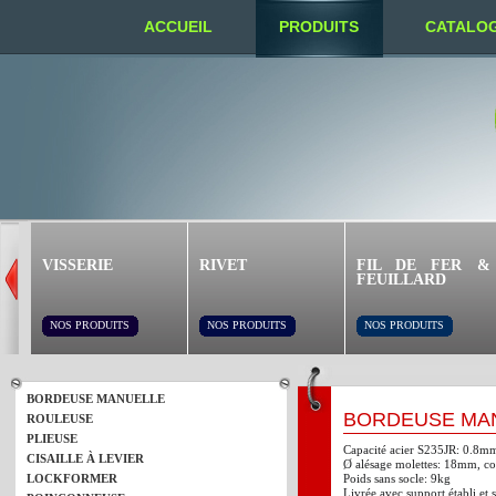
ACCUEIL
PRODUITS
CATALO
NOUS TROUVER
VISSERIE
RIVET
FIL DE FER &
FEUILLARD
NOS PRODUITS
NOS PRODUITS
NOS PRODUITS
BORDEUSE MANUELLE
BORDEUSE MAN
ROULEUSE
PLIEUSE
Capacité acier S235JR: 0.8mm
CISAILLE À LEVIER
Ø alésage molettes: 18mm, c
LOCKFORMER
Poids sans socle: 9kg
Livrée avec support établi et