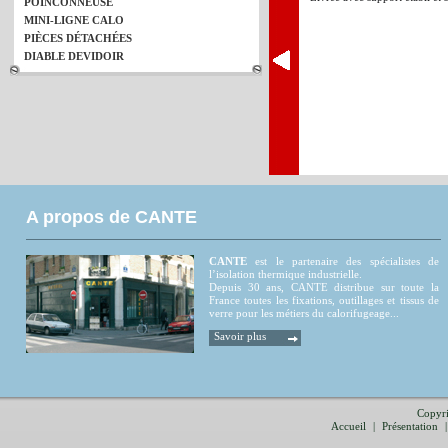
POINCONNEUSE
MINI-LIGNE CALO
PIÈCES DÉTACHÉES
DIABLE DEVIDOIR
A propos de CANTE
CANTE
est le partenaire des spécialistes de
l’isolation thermique industrielle.
Depuis 30 ans, CANTE distribue sur toute la
France toutes les fixations, outillages et tissus de
verre pour les métiers du calorifugeage...
Savoir plus
Copyri
Accueil
|
Présentation